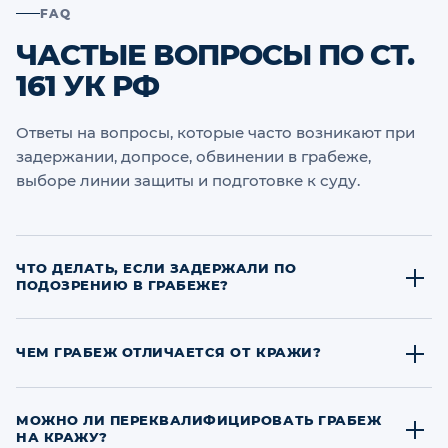
FAQ
ЧАСТЫЕ ВОПРОСЫ ПО СТ.
161 УК РФ
Ответы на вопросы, которые часто возникают при
задержании, допросе, обвинении в грабеже,
выборе линии защиты и подготовке к суду.
ЧТО ДЕЛАТЬ, ЕСЛИ ЗАДЕРЖАЛИ ПО
ПОДОЗРЕНИЮ В ГРАБЕЖЕ?
Нужно как можно быстрее связаться с адвокатом и не
давать подробные показания без защиты. Важно
ЧЕМ ГРАБЕЖ ОТЛИЧАЕТСЯ ОТ КРАЖИ?
проверить основания задержания, протокол, статус
человека, наличие потерпевшего, свидетелей,
Кража - это тайное хищение имущества, а грабеж -
записей камер и документов об ущербе. Первые
открытое хищение. Для ст. 161 УК РФ важно, чтобы
МОЖНО ЛИ ПЕРЕКВАЛИФИЦИРОВАТЬ ГРАБЕЖ
НА КРАЖУ?
объяснения могут серьезно повлиять на дальнейшее
потерпевший или другие лица понимали, что