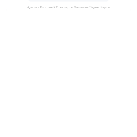
Адвокат Королев Р.С. на карте Москвы — Яндекс Карты