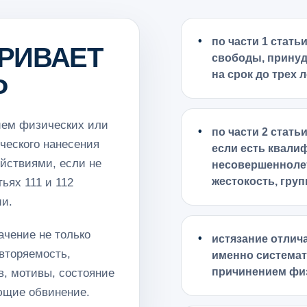
по части 1 стат
РИВАЕТ
свободы, прину
на срок до трех л
Ф
ием физических или
по части 2 стать
ческого нанесения
если есть квали
йствиями, если не
несовершеннолет
жестокость, гру
ьях 111 и 112
ии.
ачение не только
истязание отлич
овторяемость,
именно системат
причинением физ
в, мотивы, состояние
ющие обвинение.