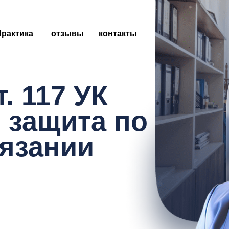
Практика
отзывы
контакты
. 117 УК
 защита по
тязании