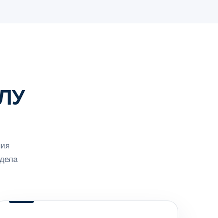
ЛУ
ния
 дела